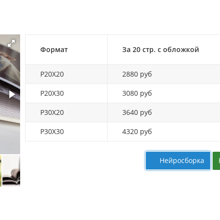
Формат
За 20 стр. с обложкой
P20X20
2880 руб
P20X30
3080 руб
P30X20
3640 руб
P30X30
4320 руб
Нейросборка