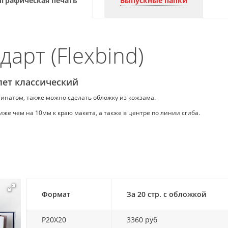
графическая печать
Выпускные папки
арт (Flexbind)
лет классический
натом, также можно сделать обложку из кожзама.
 чем на 10мм к краю макета, а также в центре по линии сгиба.
Формат
За 20 стр. с обложкой
P20X20
3360 руб