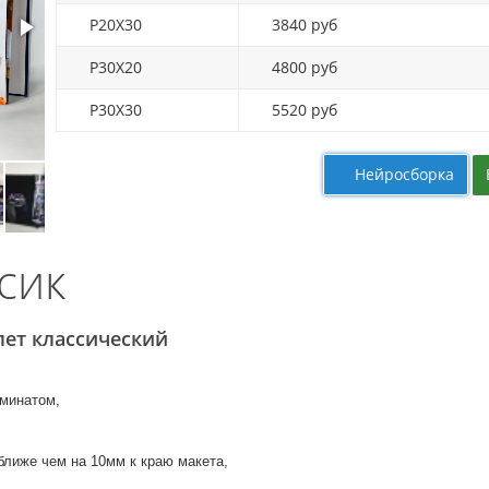
P20X30
3840 руб
P30X20
4800 руб
P30X30
5520 руб
Нейросборка
сик
лет классический
аминатом,
иже чем на 10мм к краю макета,