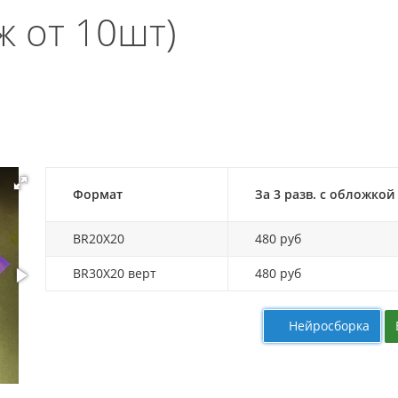
 от 10шт)
Формат
За 3 разв. с обложкой
BR20X20
480 руб
BR30X20 верт
480 руб
Нейросборка