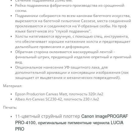
Сечение подрамника 20x40 мм.
Рейка подрамника фабричного производства из срощенной
сосны.
Подрамники собираются по всем канонам багетного искусства,
вырезаются на багетной гильотине Cassese, места соединений
проклеиваются и соединяются на V-образные скобы. На проф
языке багетчиков это "глухой подрамник".
Холсты натягиваются вручную, с помощью спец. инструмента,
что обеспечивает хорошее натяжение холста и предотвращает
дальнейшие провисания и деформации.
Обратная сторона оклеивается маскирующей лентой -
финальный штрих, придающий изделию опрятный и приятный
вид.
Опциональное нанесение УФ-защитного лака, для
дополнительной архивации и консервации изображения (лак
защищает от выцветания и механических повреждений).
Материал:
Epson Producrion Canvas Matt, плотность 320г./м2
Albeo Art-Canvas SC230-42, плотность 230 г./м2
Печать:
Canon imagePROGRAF
11-цветный струйный плоттер
PRO-4100, оригинальные пигментные чернила LUCIA
PRO