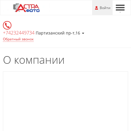
Перейти
-
Войти
-
-
к
основной
информации
+74232449734
Партизанский пр-т,16
Обратный звонок
О компании