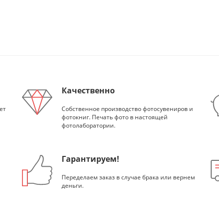
Качественно
ет
Собственное производство фотосувениров и
фотокниг. Печать фото в настоящей
фотолаборатории.
Гарантируем!
Переделаем заказ в случае брака или вернем
деньги.