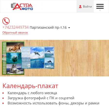
Перейти
-
Войти
-
-
к
основной
информации
+74232449734
Партизанский пр-т,16
Обратный звонок
Календарь-плакат
Календарь с любого месяца
Загрузка фотографий с ПК и соцсетей
Возможность использовать фоны, декоры и рамки